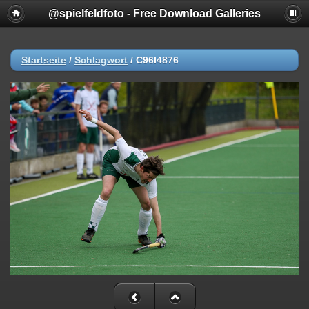
@spielfeldfoto - Free Download Galleries
Startseite
/
Schlagwort
/
C96I4876