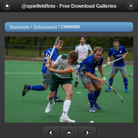
@spielfeldfoto - Free Download Galleries
Startseite
/
Schlagwort
/
C96I4868