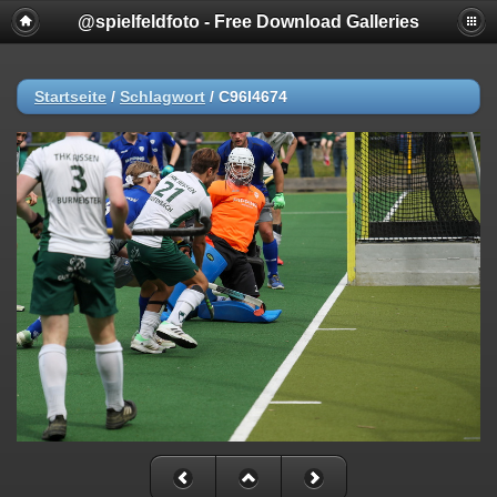
@spielfeldfoto - Free Download Galleries
Startseite
/
Schlagwort
/
C96I4674