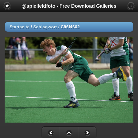
@spielfeldfoto - Free Download Galleries
Startseite
/
Schlagwort
/
C96I4602